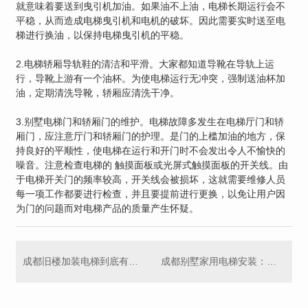
就意味着要送到曳引机加油。如果油不上油，电梯长期运行会不
平稳，从而造成电梯曳引机和电机的破坏。因此需要实时送至电
梯进行换油，以保持电梯曳引机的平稳。
2.电梯轿厢导轨鞋的清洁和平滑。大家都知道导靴在导轨上运
行，导靴上游有一个油杯。为使电梯运行无冲突，强制送油杯加
油，定期清洗导靴，轿厢应清洗干净。
3.别墅电梯门和轿厢门的维护。电梯故障多发生在电梯厅门和轿
厢门，应注意厅门和轿厢门的护理。是门的上槛加油的地方，保
持良好的平顺性，使电梯在运行和开门时不会发出令人不愉快的
噪音。注意检查电梯的 触摸面板或光屏式触摸面板的开关线。由
于电梯开关门的频率较高，开关线会被损坏，这就需要维修人员
每一项工作都要进行检查，并且要提前进行更换，以免让用户因
为门的问题而对电梯产品的质量产生怀疑。
成都旧楼加装电梯到底有没有必要？先看看装电梯的利弊再做决定。
成都别墅家用电梯安装：家用别墅电梯应如何进行安装？