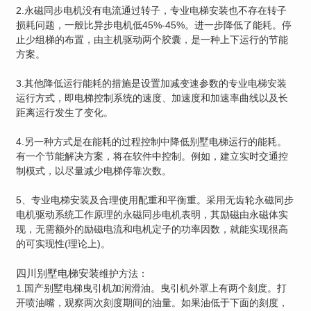
2.永磁同步电机没有电流通过转子，专业电梯安装也不存在转子
损耗问题，一般比异步电机低45%-45%。进一步降低了能耗。停
止少组梯的布置，由主机驱动两个胶囊，是一种上下运行的节能
方案。
3.其他降低运行能耗的措施是设置加减变速参数的专业电梯安装
运行方式，即电梯控制系统的速度、加速度和加速率曲线以及长
距离运行发生了变化。
4.另一种方式是在能耗的过程控制中降低别墅电梯运行的能耗。
有一个节能解决方案，将在软件中控制。例如，建立实时交通控
制模式，以尽量减少电梯停靠次数。
5、专业电梯安装及合理使用配重和平衡重。采用无齿轮永磁同步
电机驱动系统工作原理的永磁同步电机表明，其励磁由永磁体实
现，无需额外的励磁电流和电机定子的功率因数，就能实现很高
的可实现性(理论上)。
四川别墅电梯安装
维护方法：
1.国产别墅电梯曳引机加润滑油。曳引机外罩上有两个刻度。打
开喷油嘴，观察两次刻度期间的油量。如果油低于下面的刻度，