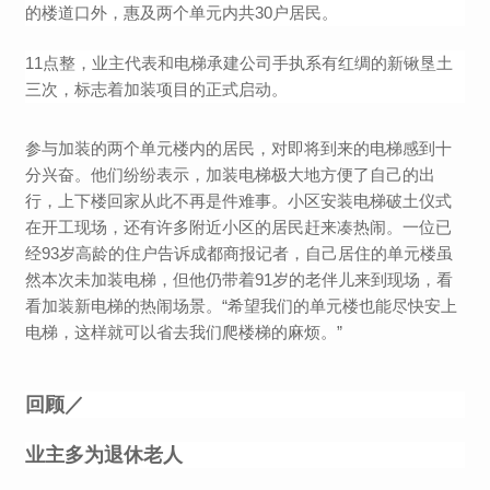
的楼道口外，惠及两个单元内共30户居民。
11点整，业主代表和电梯承建公司手执系有红绸的新锹垦土
三次，标志着加装项目的正式启动。
参与加装的两个单元楼内的居民，对即将到来的电梯感到十
分兴奋。他们纷纷表示，加装电梯极大地方便了自己的出
行，上下楼回家从此不再是件难事。
小区安装电梯破土仪式
在开工现场，还有许多附近小区的居民赶来凑热闹。一位已
经93岁高龄的住户告诉成都商报记者，自己居住的单元楼虽
然本次未加装电梯，但他仍带着91岁的老伴儿来到现场，看
看加装新电梯的热闹场景。“希望我们的单元楼也能尽快安上
电梯，这样就可以省去我们爬楼梯的麻烦。”
回顾／
业主多为退休老人