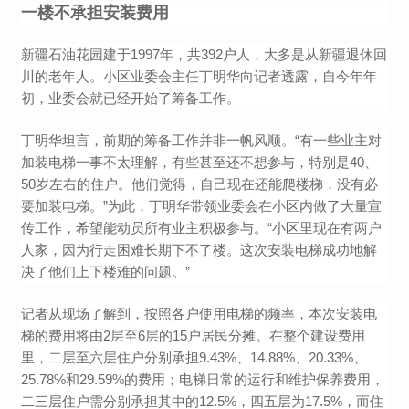
一楼不承担安装费用
新疆石油花园建于1997年，共392户人，大多是从新疆退休回
川的老年人。小区业委会主任丁明华向记者透露，自今年年
初，业委会就已经开始了筹备工作。
丁明华坦言，前期的筹备工作并非一帆风顺。“有一些业主对
加装电梯一事不太理解，有些甚至还不想参与，特别是40、
50岁左右的住户。他们觉得，自己现在还能爬楼梯，没有必
要加装电梯。”为此，丁明华带领业委会在小区内做了大量宣
传工作，希望能动员所有业主积极参与。“小区里现在有两户
人家，因为行走困难长期下不了楼。这次安装电梯成功地解
决了他们上下楼难的问题。”
记者从现场了解到，按照各户使用电梯的频率，本次安装电
梯的费用将由2层至6层的15户居民分摊。在整个建设费用
里，二层至六层住户分别承担9.43%、14.88%、20.33%、
25.78%和29.59%的费用；电梯日常的运行和维护保养费用，
二三层住户需分别承担其中的12.5%，四五层为17.5%，而住